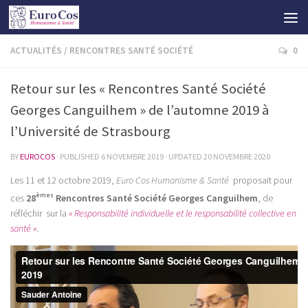
ACTUALITÉS
/
RENCONTRES SANTÉ SOCIÉTÉ
0
Retour sur les « Rencontres Santé Société
Georges Canguilhem » de l’automne 2019 à
l’Université de Strasbourg
BY
EUROCOS
· PUBLISHED
6 NOVEMBRE 2019
· UPDATED
20 NOVEMBRE 2020
Les 11 et 12 octobre 2019,
Euro Cos Humanisme & Santé
proposait pour
èmes
ces
28
Rencontres Santé Société Georges Canguilhem
, de
réfléchir sur la
« Responsabilité individuelle et le responsabilité collective en
santé »
.