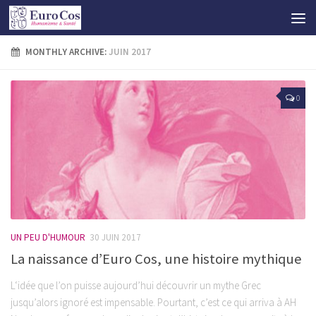
MONTHLY ARCHIVE:
JUIN 2017
0
UN PEU D'HUMOUR
30 JUIN 2017
La naissance d’Euro Cos, une histoire mythique
L‘idée que l’on puisse aujourd’hui découvrir un mythe Grec
jusqu’alors ignoré est impensable. Pourtant, c’est ce qui arriva à AH