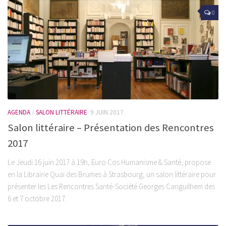
0
AGENDA
/
SALON LITTÉRAIRE
9 JUIN 2017
Salon littéraire – Présentation des Rencontres
2017
Le Jeudi 16 juin 2017 à 19h, Euro Cos Humanisme & Santé, propose
en la Librairie Quai des Brumes à Strasbourg, un salon littéraire pour
présenter les Les Rencontres Santé-Société Georges Canguilhem des
6 et 7 octobre 2017.