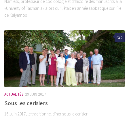
Namless, professeur de codicologie et d’histoire des manuscrits à la
«Univerty of Tasmania» alors qu’il était en année sabbatique sur l’île
de Kalymnos.
0
ACTUALITÉS
29 JUIN 2017
Sous les cerisiers
16 Juin 2017, le traditionnel dîner sous le cerisier !