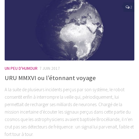
2
UN PEU D'HUMOUR
7 JUIN 2017
URU MMXVI ou l’étonnant voyage
A la suite de plusieurs incidents perçus par son système, le robot
consentit enfin à interrompre la veille qui, périodiquement, lui
permettait de recharger ses milliards de neurones. Chargé de la
mission incertaine d’écouter les signaux perçus dans cette partie du
cosmos que les astrophysiciens avaient baptisée Brocéliande, il n’en
crut pas ses détecteurs de fréquence : un signal lui parvenait, faible et
fort tour à tour.