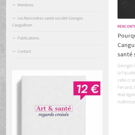
Membres
Les Rencontres santé-société Georges
Canguilhem
RENCONTR
Pourqu
Publications
Cangu
Contact
santé 
Georges C
la Facult
celle-ci s
Ferrand, 
était éga
maîtresse,