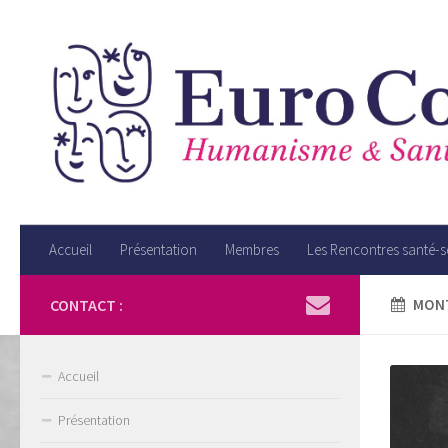
Accueil
Présentation
Membres
Les Rencontres santé-
CONTACT :
MONT
Accueil
Présentation