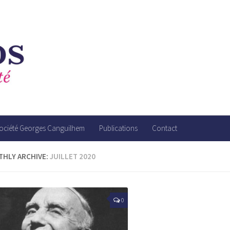
société Georges Canguilhem
Publications
Contact
HLY ARCHIVE:
JUILLET 2020
0