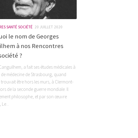
ES SANTÉ SOCIÉTÉ
20 JUILLET 2020
oi le nom de Georges
ilhem à nos Rencontres
société ?
anguilhem, a fait ses études médicales à
é de médecine de Strasbourg, quand
e trouvait être hors les murs, à Clermont-
lors de la seconde guerre mondiale. Il
lement philosophe, et par son œuvre
 Le...