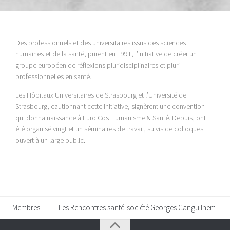
Des professionnels et des universitaires issus des sciences
humaines et de la santé, prirent en 1991, l’initiative de créer un
groupe européen de réflexions pluridisciplinaires et pluri-
professionnelles en santé.
Les Hôpitaux Universitaires de Strasbourg et l’Université de
Strasbourg, cautionnant cette initiative, signèrent une convention
qui donna naissance à Euro Cos Humanisme & Santé. Depuis, ont
été organisé vingt et un séminaires de travail, suivis de colloques
ouvert à un large public.
Membres
Les Rencontres santé-société Georges Canguilhem