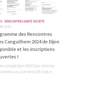
ÉS
/
RENCONTRES SANTÉ SOCIÉTÉ
RE 2023
ogramme des Rencontres
s Canguilhem 2024 de Dijon
sponible et les inscriptions
uvertes !
 complet Dijon 2024 Pour s’inscrire,
e bandeau ou scanner le QR code ci-
us