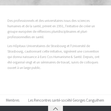
Des professionnels et des universitaires issus des sciences
humaines et de la santé, prirent en 1991, l’initiative de créer un
groupe européen de réflexions pluridisciplinaires et pluri-
professionnelles en santé.
Les Hôpitaux Universitaires de Strasbourg et l’Université de
Strasbourg, cautionnant cette initiative, signèrent une convention
qui donna naissance à Euro Cos Humanisme & Santé. Depuis, ont
été organisé vingt et un séminaires de travail, suivis de colloques
ouvert à un large public.
Membres
Les Rencontres santé-société Georges Canguilhem