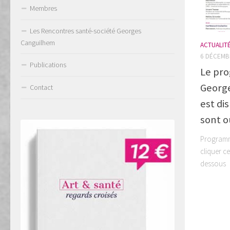
Membres
Les Rencontres santé-société Georges
Canguilhem
ACTUALIT
6 DÉCEMB
Publications
Le pr
George
Contact
est di
sont o
Programme
cliquer c
desso