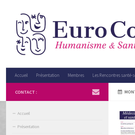
Accueil
Présentation
Membres
Les Rencontres santé-
CONTACT :
MONT
Accueil
Présentation