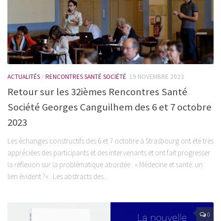
ACTUALITÉS
/
RENCONTRES SANTÉ SOCIÉTÉ
19 NOVEMBRE 2023
Retour sur les 32ièmes Rencontres Santé
Société Georges Canguilhem des 6 et 7 octobre
2023
Les échanges constructifs des 6 et 7 octobre à Strasbourg ont été très
appréciées des participants et des intervenants et ont fait progresser
la réflexion sur la problématique abordée : « Médecine et santé: un
lien évident ?« . Les abstracts des...
0