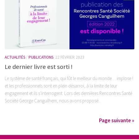
ACTUALITÉS
/
PUBLICATIONS
22 FÉVRIER 2023
Le dernier livre est sorti !
Le système de santé français, qui fût le meilleur du monde… implose !
et les professionnels sont en plein désarroi, à la limite de leur
engagement et ils s’interrogent. Lors des dernières Rencontres Santé
Société George Canguilhem, nous avons proposé...
Page suivante »