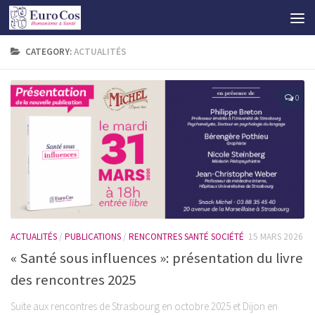
CATEGORY:
ACTUALITÉS
0
ACTUALITÉS
/
PUBLICATIONS
/
RENCONTRES SANTÉ SOCIÉTÉ
15 MARS 2026
« Santé sous influences »: présentation du livre
des rencontres 2025
Suite aux rencontres de Strasbourg en octobre 2025 et Dijon en