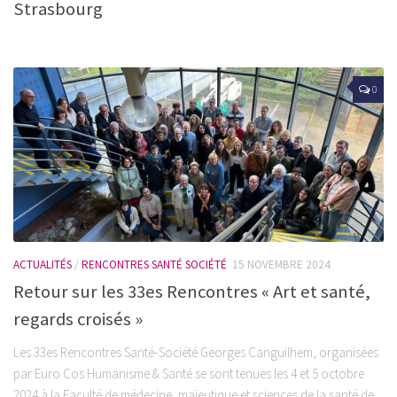
Strasbourg
0
ACTUALITÉS
/
RENCONTRES SANTÉ SOCIÉTÉ
15 NOVEMBRE 2024
Retour sur les 33es Rencontres « Art et santé,
regards croisés »
Les 33es Rencontres Santé-Société Georges Canguilhem, organisées
par Euro Cos Humanisme & Santé se sont tenues les 4 et 5 octobre
2024 à la Faculté de médecine, maïeutique et sciences de la santé de