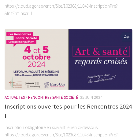
https://cloud.agoraevent.fr/Site/102308/11043/InscriptionPre?
&InitFrmInscr=1
0
ACTUALITÉS
/
RENCONTRES SANTÉ SOCIÉTÉ
25 JUIN 2024
Inscriptions ouvertes pour les Rencontres 2024
!
Inscription obligatoire en suivant le lien ci-dessous:
https://cloud.agoraevent.fr/Site/102308/11043/InscriptionPre?