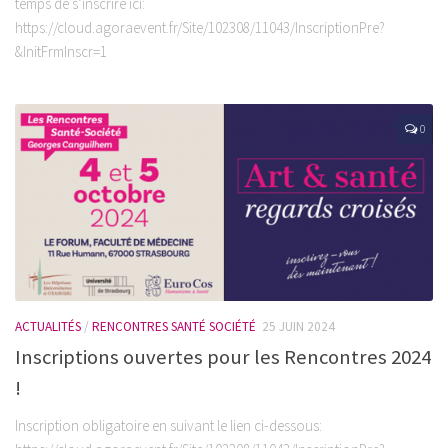
temps de s’inscrire ici:
https://cloud.agoraevent.fr/Site/102308/11043/InscriptionPre?
&InitFrmInscr=1
0
ACTUALITÉS
/
RENCONTRES SANTÉ SOCIÉTÉ
25 JUIN 2024
Inscriptions ouvertes pour les Rencontres 2024
!
Inscription obligatoire en suivant le lien ci-dessous: