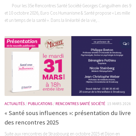
Pour les 35e Rencontres Santé Société Georges Canguilhem des 9
et 10 octobre 2026, Euro Cos Humanisme & Santé propose « Les mille
et un temps de la santé ». Dans la linéarité de la vie,...
0
ACTUALITÉS
/
PUBLICATIONS
/
RENCONTRES SANTÉ SOCIÉTÉ
15 MARS 2026
« Santé sous influences »: présentation du livre
des rencontres 2025
Suite aux rencontres de Strasbourg en octobre 2025 et Dijon en