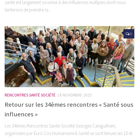
santé est largement soumise à des influences multiples dont nous
tenterons de prendre la...
6
RENCONTRES SANTÉ SOCIÉTÉ
18 NOVEMBRE 2025
Retour sur les 34èmes rencontres « Santé sous
influences »
Les 34èmes Rencontres Santé-Société Georges Canguilhem,
organisées par Euro Cos Humanisme & Santé se sont tenues les 10 et