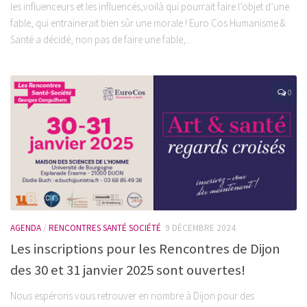
les influenceurs et les influencés,voilà qui pourrait faire l’objet d’une
fable, qui entrainerait bien sûr une morale ! Euro Cos Humanisme &
Santé a décidé, non pas de faire une fable,...
0
AGENDA
/
RENCONTRES SANTÉ SOCIÉTÉ
9 DÉCEMBRE 2024
Les inscriptions pour les Rencontres de Dijon
des 30 et 31 janvier 2025 sont ouvertes!
Nous espérons vous retrouver en nombre à Dijon pour des