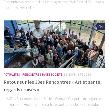
Rencontres exceptionnelles. Le programme détaillé est ici. Pour vous
inscrire, suivez ce lien .
0
ACTUALITÉS
/
RENCONTRES SANTÉ SOCIÉTÉ
15 NOVEMBRE 2024
Retour sur les 33es Rencontres « Art et santé,
regards croisés »
Les 33es Rencontres Santé-Société Georges Canguilhem, organisées
par Euro Cos Humanisme & Santé se sont tenues les 4 et 5 octobre