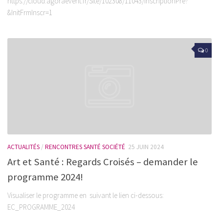
https://cloud.agoraevent.fr/Site/102308/11043/InscriptionPre?
&InitFrmInscr=1
0
ACTUALITÉS
/
RENCONTRES SANTÉ SOCIÉTÉ
25 JUIN 2024
Art et Santé : Regards Croisés – demander le
programme 2024!
Visualiser le programme en suivant le lien ci-dessous:
EC_PROGRAMME_2024