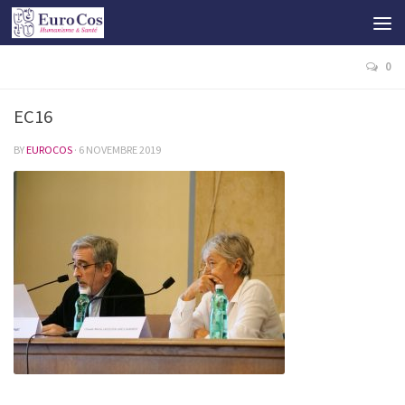
0
EC16
BY
EUROCOS
·
6 NOVEMBRE 2019