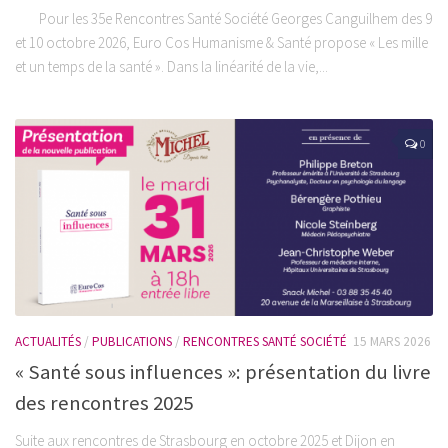
Pour les 35e Rencontres Santé Société Georges Canguilhem des 9
et 10 octobre 2026, Euro Cos Humanisme & Santé propose « Les mille
et un temps de la santé ». Dans la linéarité de la vie,...
0
ACTUALITÉS
/
PUBLICATIONS
/
RENCONTRES SANTÉ SOCIÉTÉ
15 MARS 2026
« Santé sous influences »: présentation du livre
des rencontres 2025
Suite aux rencontres de Strasbourg en octobre 2025 et Dijon en