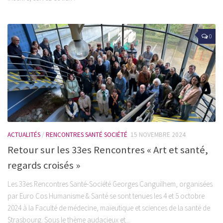
0
ACTUALITÉS
/
RENCONTRES SANTÉ SOCIÉTÉ
15 NOVEMBRE 2024
Retour sur les 33es Rencontres « Art et santé,
regards croisés »
Les 33es Rencontres Santé-Société Georges Canguilhem, organisées
par Euro Cos Humanisme & Santé se sont tenues les 4 et 5 octobre
2024 à la Faculté de médecine, maïeutique et sciences de la santé de
Strasbourg. Sous le thème audacieux et...