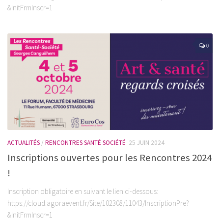
&InitFrmInscr=1
0
ACTUALITÉS
/
RENCONTRES SANTÉ SOCIÉTÉ
25 JUIN 2024
Inscriptions ouvertes pour les Rencontres 2024
!
Inscription obligatoire en suivant le lien ci-dessous:
https://cloud.agoraevent.fr/Site/102308/11043/InscriptionPre?
&InitFrmInscr=1