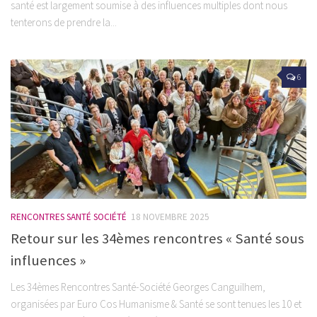
santé est largement soumise à des influences multiples dont nous
tenterons de prendre la...
6
RENCONTRES SANTÉ SOCIÉTÉ
18 NOVEMBRE 2025
Retour sur les 34èmes rencontres « Santé sous
influences »
Les 34èmes Rencontres Santé-Société Georges Canguilhem,
organisées par Euro Cos Humanisme & Santé se sont tenues les 10 et