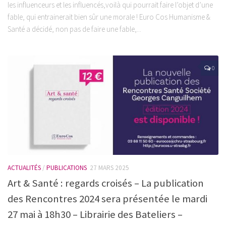
les influenceurs et les influencés,voilà qui pourrait faire l’objet d’une
fable, qui entrainerait bien sûr une morale ! Euro Cos Humanisme &
Santé a décidé, non pas de faire une fable,...
0
ACTUALITÉS
/
PUBLICATIONS
27 MARS 2025
Art & Santé : regards croisés – La publication
des Rencontres 2024 sera présentée le mardi
27 mai à 18h30 – Librairie des Bateliers –