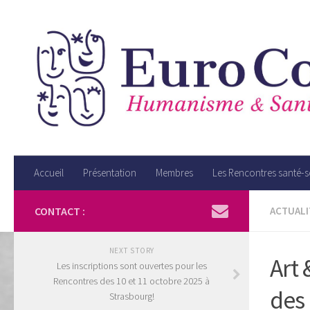
Accueil
Présentation
Membres
Les Rencontres santé-
CONTACT :
ACTUALI
NEXT STORY
Art 
Les inscriptions sont ouvertes pour les
Rencontres des 10 et 11 octobre 2025 à
des
Strasbourg!