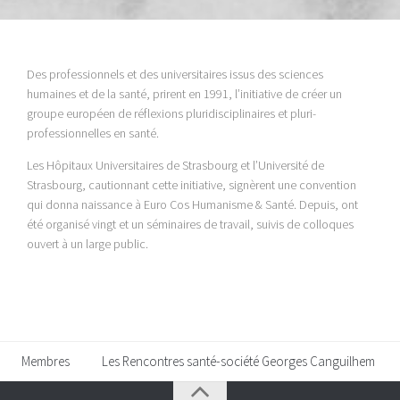
Des professionnels et des universitaires issus des sciences
humaines et de la santé, prirent en 1991, l’initiative de créer un
groupe européen de réflexions pluridisciplinaires et pluri-
professionnelles en santé.
Les Hôpitaux Universitaires de Strasbourg et l’Université de
Strasbourg, cautionnant cette initiative, signèrent une convention
qui donna naissance à Euro Cos Humanisme & Santé. Depuis, ont
été organisé vingt et un séminaires de travail, suivis de colloques
ouvert à un large public.
Membres
Les Rencontres santé-société Georges Canguilhem