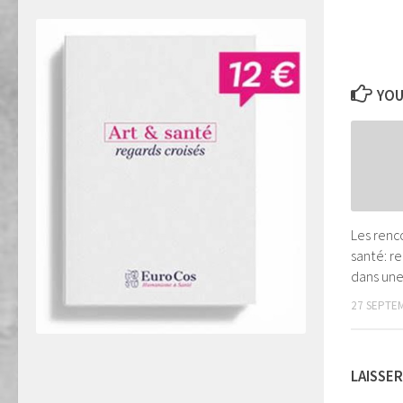
YOU
Les renc
santé: re
dans une
27 SEPTE
LAISSE