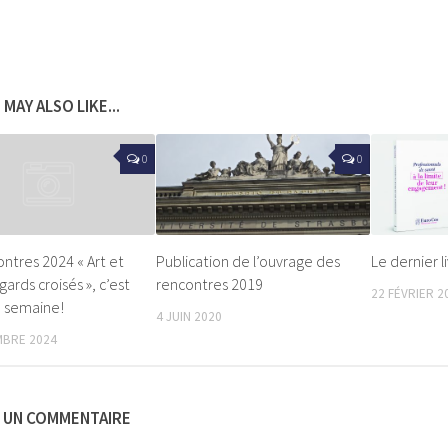
 MAY ALSO LIKE...
0
0
ontres 2024 « Art et
Publication de l’ouvrage des
Le dernier li
gards croisés », c’est
rencontres 2019
22 FÉVRIER 2
 semaine!
4 JUIN 2020
MBRE 2024
R UN COMMENTAIRE