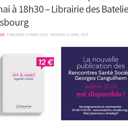
ai à 18h30 – Librairie des Batelie
asbourg
OS
· PUBLISHED
27 MARS 2025
· UPDATED
15 AVRIL 2025