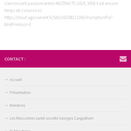
s’annoncent passionnantes! ABSTRACTS-2024_WEB Il est encore
temps de s’inscrire ici:
https://cloud.agoraevent.fr/Site/102308/11043/InscriptionPre?
&InitFrmInscr=1
CONTACT :
Accueil
Présentation
Membres
Les Rencontres santé-société Georges Canguilhem
Publications