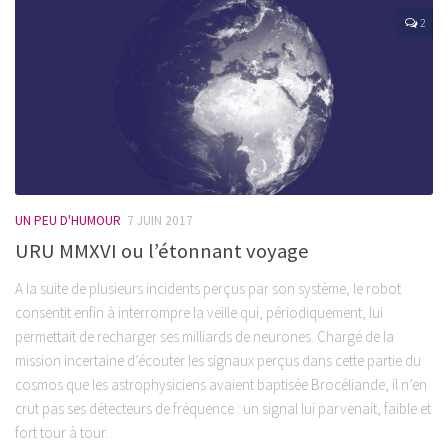
2
UN PEU D'HUMOUR
7 JUIN 2017
URU MMXVI ou l’étonnant voyage
A la suite de plusieurs incidents perçus par son système, le robot
consentit enfin à interrompre la veille qui, périodiquement, lui
permettait de recharger ses milliards de neurones. Chargé de la
mission incertaine d’écouter les signaux perçus dans cette partie du
cosmos que les astrophysiciens avaient baptisée Brocéliande, il n’en
crut pas ses détecteurs de fréquence : un signal lui parvenait, faible et
fort tour à tour.