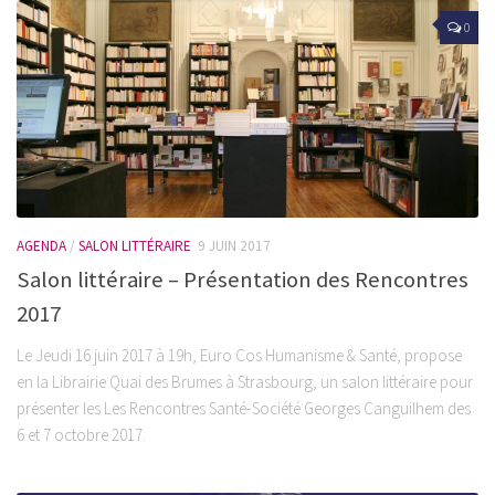
0
AGENDA
/
SALON LITTÉRAIRE
9 JUIN 2017
Salon littéraire – Présentation des Rencontres
2017
Le Jeudi 16 juin 2017 à 19h, Euro Cos Humanisme & Santé, propose
en la Librairie Quai des Brumes à Strasbourg, un salon littéraire pour
présenter les Les Rencontres Santé-Société Georges Canguilhem des
6 et 7 octobre 2017.