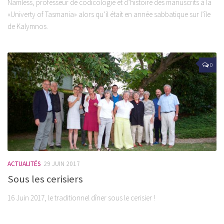
Namless, professeur de codicologie et d’histoire des manuscrits à la
«Univerty of Tasmania» alors qu’il était en année sabbatique sur l’île
de Kalymnos.
0
ACTUALITÉS
29 JUIN 2017
Sous les cerisiers
16 Juin 2017, le traditionnel dîner sous le cerisier !