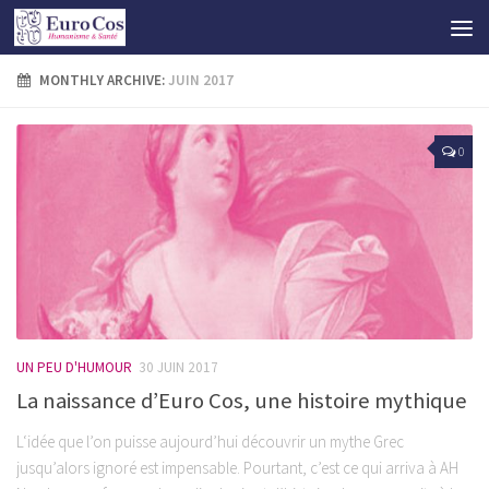
MONTHLY ARCHIVE:
JUIN 2017
0
UN PEU D'HUMOUR
30 JUIN 2017
La naissance d’Euro Cos, une histoire mythique
L‘idée que l’on puisse aujourd’hui découvrir un mythe Grec
jusqu’alors ignoré est impensable. Pourtant, c’est ce qui arriva à AH