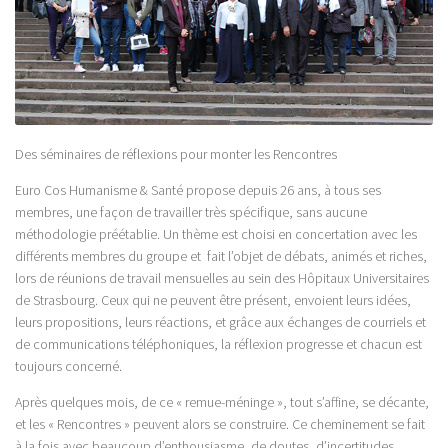
Des séminaires de réflexions pour monter les Rencontres
Euro Cos Humanisme & Santé propose depuis 26 ans, à tous ses
membres, une façon de travailler très spécifique, sans aucune
méthodologie préétablie. Un thème est choisi en concertation avec les
différents membres du groupe et fait l’objet de débats, animés et riches,
lors de réunions de travail mensuelles au sein des Hôpitaux Universitaires
de Strasbourg. Ceux qui ne peuvent être présent, envoient leurs idées,
leurs propositions, leurs réactions, et grâce aux échanges de courriels et
de communications téléphoniques, la réflexion progresse et chacun est
toujours concerné.
Après quelques mois, de ce « remue-méninge », tout s’affine, se décante,
et les « Rencontres » peuvent alors se construire. Ce cheminement se fait
à la fois avec beaucoup d’enthousiasme, de doutes, d’incertitudes,