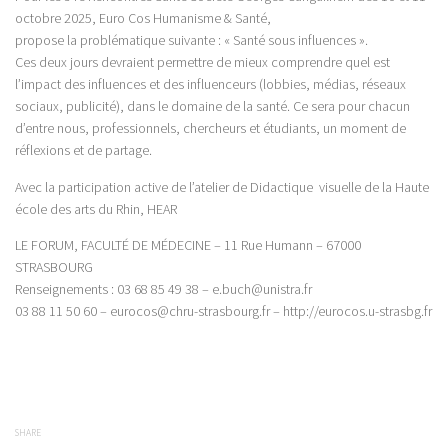
octobre 2025, Euro Cos Humanisme & Santé,
propose la problématique suivante : « Santé sous influences ».
Ces deux jours devraient permettre de mieux comprendre quel est
l’impact des influences et des influenceurs (lobbies, médias, réseaux
sociaux, publicité), dans le domaine de la santé. Ce sera pour chacun
d’entre nous, professionnels, chercheurs et étudiants, un moment de
réflexions et de partage.
Avec la participation active de l’atelier de Didactique visuelle de la Haute
école des arts du Rhin, HEAR
LE FORUM, FACULTÉ DE MÉDECINE – 11 Rue Humann – 67000
STRASBOURG
Renseignements : 03 68 85 49 38 – e.buch@unistra.fr
03 88 11 50 60 – eurocos@chru-strasbourg.fr – http://eurocos.u-strasbg.fr
SHARE