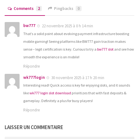
Comments
2
Pingbacks
0
bw777
22 novembre 2025 à 0 h 14 min
That’s a solid point about evolving payment infrastructure boosting
mobile gaming! Seeing platforms like BW777 gain traction makes
sense – legit certification is key. Curious to try a
bw777 slot
and see how
smooth the experience is on mobile!
Répondre
wk777login
30 novembre 2025 à 17 h 20 min
Interesting read! Quick access is key for enjoying slots, and it sounds
like
wk777 login slot download
prioritizes that with fast deposits &
gameplay. Definitely a plus for busy players!
Répondre
LAISSER UN COMMENTAIRE