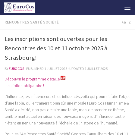
RENCONTRES SANTÉ SOCIÉTÉ
2
Les inscriptions sont ouvertes pour les
Rencontres des 10 et 11 octobre 2025 à
Strasbourg!
BY
EUROCOS
· PUBLISHED
1 JUILLET 2025
· UPDATED
1 JUILLET 2025
Découvrir le programme détaillé
!
Inscription obligatoire !
L’influence, les influenceurs et les influencés,voilà qui pourrait faire l’objet
d’une fable, qui entrainerait bien sûr une morale ! Euro Cos Humanisme &
Santé a décidé, non pas de faire une fable, mais de prendre ce thème,
terriblement actuel en raison des nouveaux moyens d’influence, tout en
n’étant en rien une nouveauté à l’échelle de l’histoire de l’humanité.
Pour les 34e Rencontres Santé Société Georges Canguilhem des 10 et 11