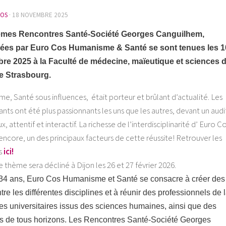
OS
·
18 NOVEMBRE 2025
èmes Rencontres Santé-Société Georges Canguilhem,
ées par Euro Cos Humanisme & Santé se sont tenues les 1
bre 2025 à la Faculté de médecine, maïeutique et sciences d
e Strasbourg.
me, Santé sous influences, était porteur et brûlant d’actualité. Les
ants ont été plus passionnants les uns que les autres, devant un audi
 attentif et interactif. La richesse de l’interdisciplinarité d’ Euro Co
 encore, un des principaux facteurs de cette réussite! Retrouver les
s
ici!
thème sera décliné à Dijon les 26 et 27 février 2026.
34 ans, Euro Cos Humanisme et Santé se consacre à créer des
tre les différentes disciplines et à réunir des professionnels de 
es universitaires issus des sciences humaines, ainsi que des
ts de tous horizons. Les Rencontres Santé-Société Georges