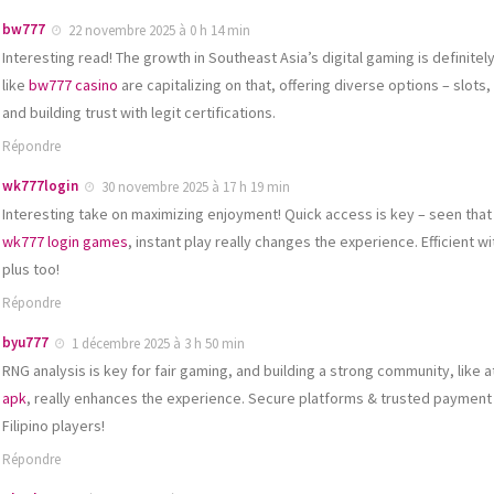
bw777
22 novembre 2025 à 0 h 14 min
Interesting read! The growth in Southeast Asia’s digital gaming is definitel
like
bw777 casino
are capitalizing on that, offering diverse options – slots
and building trust with legit certifications.
Répondre
wk777login
30 novembre 2025 à 17 h 19 min
Interesting take on maximizing enjoyment! Quick access is key – seen that 
wk777 login games
, instant play really changes the experience. Efficient 
plus too!
Répondre
byu777
1 décembre 2025 à 3 h 50 min
RNG analysis is key for fair gaming, and building a strong community, like 
apk
, really enhances the experience. Secure platforms & trusted payment 
Filipino players!
Répondre