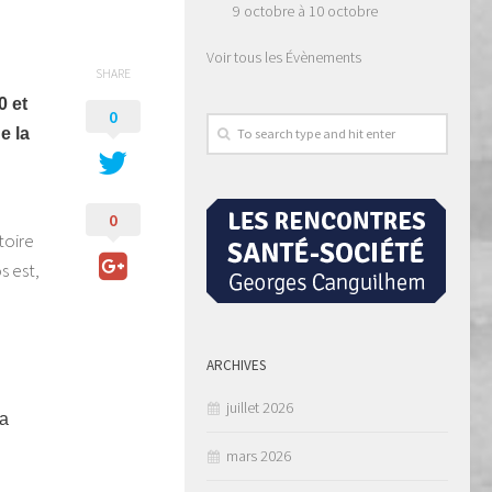
9 octobre
à
10 octobre
Voir tous les Évènements
SHARE
0 et
0
e la
0
toire
s est,
ARCHIVES
juillet 2026
la
mars 2026