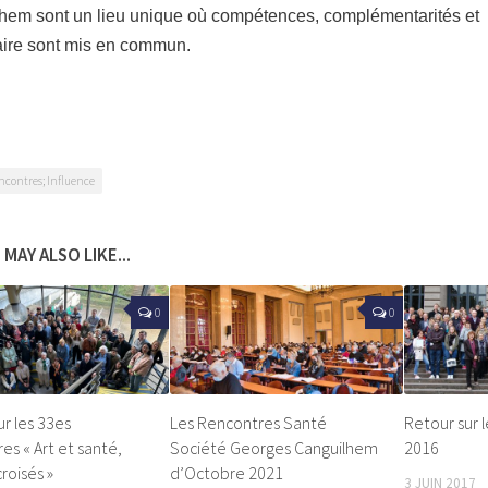
hem sont un lieu unique où compétences, complémentarités et
faire sont mis en commun.
ncontres; Influence
 MAY ALSO LIKE...
0
0
ur les 33es
Les Rencontres Santé
Retour sur 
es « Art et santé,
Société Georges Canguilhem
2016
roisés »
d’Octobre 2021
3 JUIN 2017