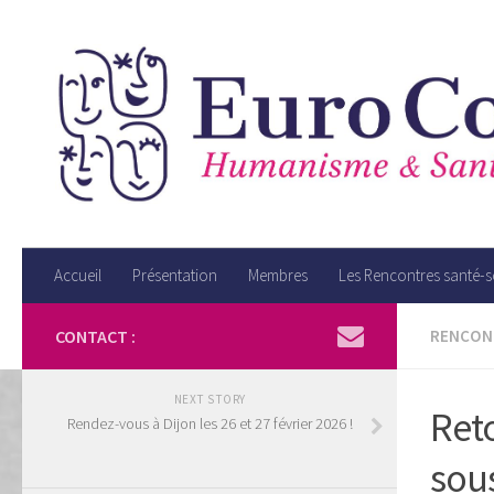
Accueil
Présentation
Membres
Les Rencontres santé-
CONTACT :
RENCONT
NEXT STORY
Reto
Rendez-vous à Dijon les 26 et 27 février 2026 !
sous