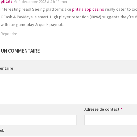
phtala
1 décembre 2025 à 4 h 11 min
Interesting read! Seeing platforms like
phtala app casino
really cater to lo
GCash & PayMaya is smart. High player retention (68%!) suggests they’re 
with fair gameplay & quick payouts.
Répondre
R UN COMMENTAIRE
ntaire
Adresse de contact
*
web