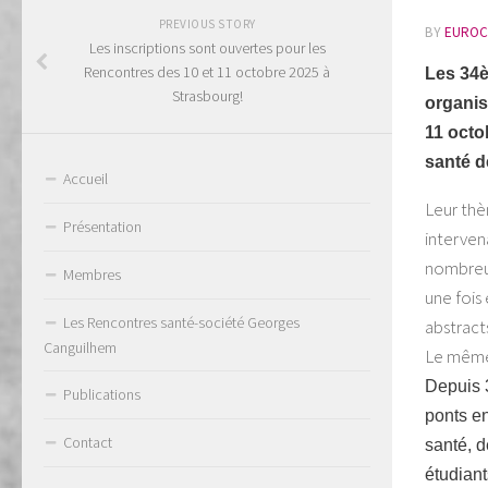
PREVIOUS STORY
BY
EUROC
Les inscriptions sont ouvertes pour les
Rencontres des 10 et 11 octobre 2025 à
Les 34
Strasbourg!
organis
11 octo
santé d
Accueil
Leur thè
Présentation
interven
nombreux,
Membres
une fois
Les Rencontres santé-société Georges
abstract
Canguilhem
Le même 
Depuis 
Publications
ponts en
Contact
santé, d
étudian