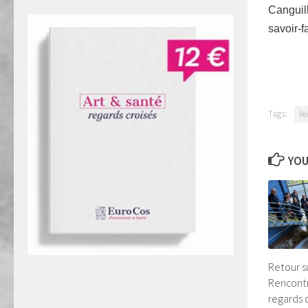
Canguil
savoir-
Tags:
Re
YOU
Retour s
Rencontr
regards c