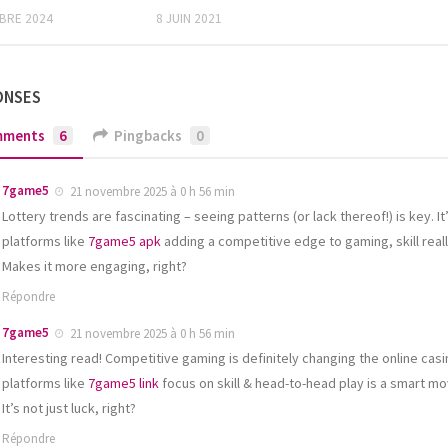
BRE 2024
8 JUIN 2021
ONSES
mments
6
Pingbacks
0
7game5
21 novembre 2025 à 0 h 56 min
Lottery trends are fascinating – seeing patterns (or lack thereof!) is key. It
platforms like
7game5 apk
adding a competitive edge to gaming, skill real
Makes it more engaging, right?
Répondre
7game5
21 novembre 2025 à 0 h 56 min
Interesting read! Competitive gaming is definitely changing the online cas
platforms like
7game5 link
focus on skill & head-to-head play is a smart mov
It’s not just luck, right?
Répondre