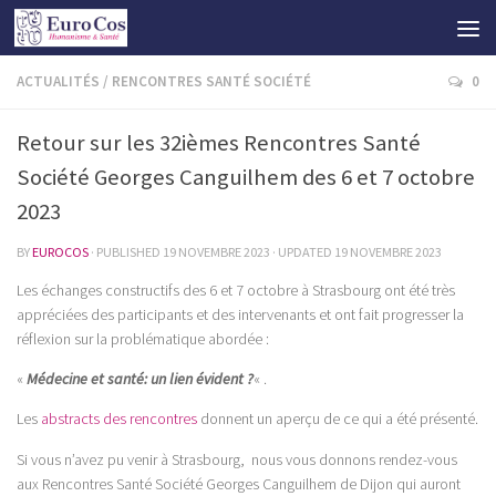
ACTUALITÉS
/
RENCONTRES SANTÉ SOCIÉTÉ
0
Retour sur les 32ièmes Rencontres Santé
Société Georges Canguilhem des 6 et 7 octobre
2023
BY
EUROCOS
· PUBLISHED
19 NOVEMBRE 2023
· UPDATED
19 NOVEMBRE 2023
Les échanges constructifs des 6 et 7 octobre à Strasbourg ont été très
appréciées des participants et des intervenants et ont fait progresser la
réflexion sur la problématique abordée :
«
Médecine et santé: un lien évident ?
« .
Les
abstracts des rencontres
donnent un aperçu de ce qui a été présenté.
Si vous n’avez pu venir à Strasbourg, nous vous donnons rendez-vous
aux Rencontres Santé Société Georges Canguilhem de Dijon qui auront