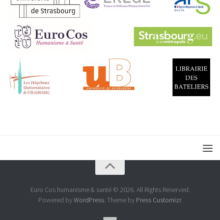
Euro Cos humanisme & santé © 2026. All Rights Reserved.
Powered by
WordPress
. Theme by
Press Customizr
.