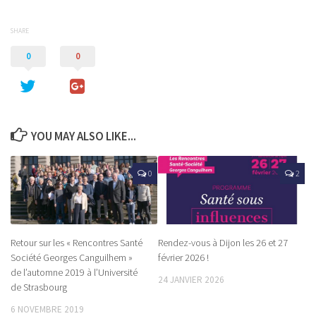
SHARE
0
0
YOU MAY ALSO LIKE...
0
2
Retour sur les « Rencontres Santé
Rendez-vous à Dijon les 26 et 27
Société Georges Canguilhem »
février 2026 !
de l’automne 2019 à l’Université
24 JANVIER 2026
de Strasbourg
6 NOVEMBRE 2019