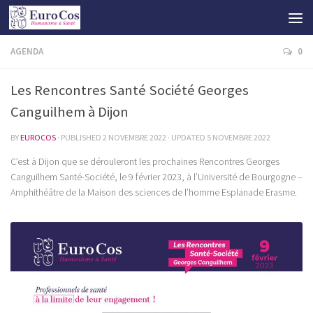
AGENDA
0
Les Rencontres Santé Société Georges
Canguilhem à Dijon
BY
EUROCOS
· PUBLISHED
2 NOVEMBRE 2022
· UPDATED
5 NOVEMBRE 2022
C’est à Dijon que se dérouleront les prochaines Rencontres Georges
Canguilhem Santé-Société, le 9 février 2023, à l’Université de Bourgogne –
Amphithéâtre de la Maison des sciences de l’homme Esplanade Erasme.