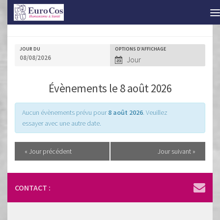
JOUR DU
OPTIONS D’AFFICHAGE
N
Jour
a
v
Évènements le 8 août 2026
i
g
Aucun évènements prévu pour
8 août 2026
. Veuillez
essayer avec une autre date.
a
t
Navigation
«
Jour précédent
Jour suivant
»
i
par
o
jour
CONTACT :
n
p