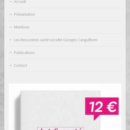
a
Accueil
r
Présentation
l
’
Membres
a
Les Rencontres santé-société Georges Canguilhem
f
Publications
f
i
Contact
c
h
a
g
e
d
e