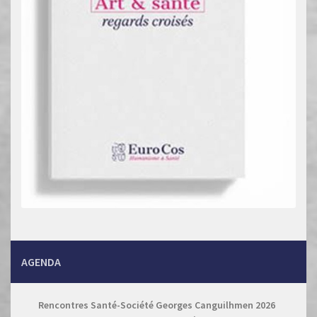
s
é
v
è
n
e
m
e
n
t
s
AGENDA
Rencontres Santé-Société Georges Canguilhmen 2026