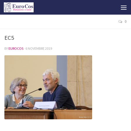
0
EC5
BY
EUROCOS
·
6 NOVEMBRE 2019