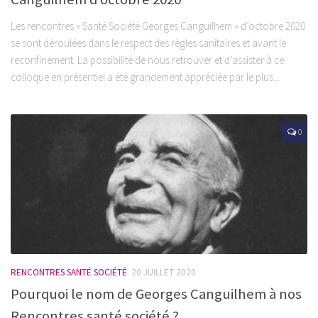
Les rencontres « Santé Société Georges Canguilhem » d’octobre 2020
se sont déroulées dans le respect des règles sanitaires et avant le
reconfinement. La possibilité de nous retrouver et d’assister à ce
colloque en présentiel a été grandement appréciée par le plus...
0
RENCONTRES SANTÉ SOCIÉTÉ
20 JUILLET 2020
Pourquoi le nom de Georges Canguilhem à nos
Rencontres santé société ?