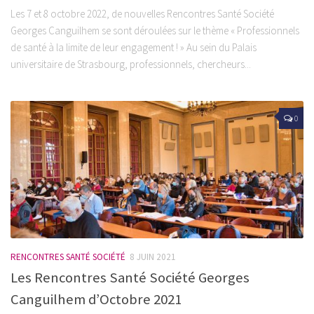
Les 7 et 8 octobre 2022, de nouvelles Rencontres Santé Société
Georges Canguilhem se sont déroulées sur le thème « Professionnels
de santé à la limite de leur engagement ! » Au sein du Palais
universitaire de Strasbourg, professionnels, chercheurs...
0
RENCONTRES SANTÉ SOCIÉTÉ
8 JUIN 2021
Les Rencontres Santé Société Georges
Canguilhem d’Octobre 2021