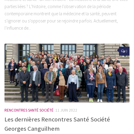
parties liées ? L’histoire, comme l’observation de la période
contemporaine montrent que la médecine et la santé, peuvent
s’ignorer ou s’opposer pour se rejoindre parfois. Actuellement,
l’influence de...
0
RENCONTRES SANTÉ SOCIÉTÉ
11 JUIN 2022
Les dernières Rencontres Santé Société
Georges Canguilhem