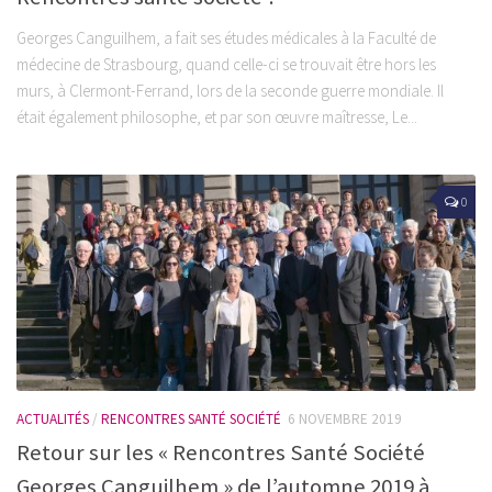
Georges Canguilhem, a fait ses études médicales à la Faculté de
médecine de Strasbourg, quand celle-ci se trouvait être hors les
murs, à Clermont-Ferrand, lors de la seconde guerre mondiale. Il
était également philosophe, et par son œuvre maîtresse, Le...
0
ACTUALITÉS
/
RENCONTRES SANTÉ SOCIÉTÉ
6 NOVEMBRE 2019
Retour sur les « Rencontres Santé Société
Georges Canguilhem » de l’automne 2019 à