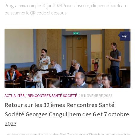
Programme complet Dijon 2024 Pour s’inscrire, cliquer ce bandeau
ou scanner le QR code ci-dessous
0
ACTUALITÉS
/
RENCONTRES SANTÉ SOCIÉTÉ
19 NOVEMBRE 2023
Retour sur les 32ièmes Rencontres Santé
Société Georges Canguilhem des 6 et 7 octobre
2023
Les échanges constructifs des 6 et 7 octobre à Strasbourg ont été très