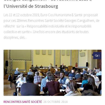
l’Université de Strasbourg
Les 11 et 12 octobre 2019, Euro Cos Humanisme & Santé proposait
pour ces 28èmes Rencontres Santé Société Georges Canguilhem, de
réfléchir sur la « Responsabilité individuelle et le responsabilité
collective en santé ». Une fois encore des étudiants de toutes
disciplines, des...
0
RENCONTRES SANTÉ SOCIÉTÉ
26 OCTOBRE 2018