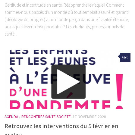
Certitude et incertitude en santé. Réapprendre le risque ! Comment
sommes-nous passés d’un monde où tout semblait assuré et garanti
(idéologie du progrès) à un monde perçu dans une fragilité étendue,
au risque devenu insupportable ? Les étudiants, professionnels de
santé...
0
AGENDA
/
RENCONTRES SANTÉ SOCIÉTÉ
17 NOVEMBRE 2020
Retrouvez les interventions du 5 février en