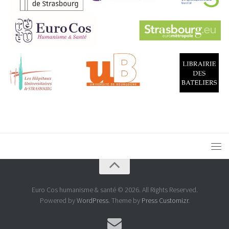
Euro Cos humanisme & santé © 2026. All Rights Reserved.
Powered by
WordPress
. Theme by
Press Customizr
.