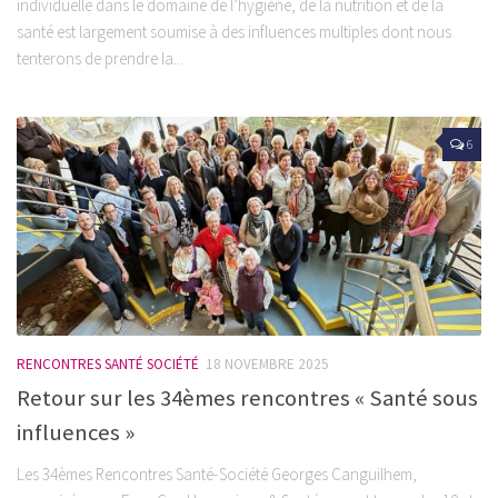
individuelle dans le domaine de l’hygiène, de la nutrition et de la
santé est largement soumise à des influences multiples dont nous
tenterons de prendre la...
6
RENCONTRES SANTÉ SOCIÉTÉ
18 NOVEMBRE 2025
Retour sur les 34èmes rencontres « Santé sous
influences »
Les 34èmes Rencontres Santé-Société Georges Canguilhem,