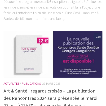
Découvrir le programme détaillé ! Inscription obligatoire ! L’influence,
les influenceurs et les influencés,voilà qui pourrait faire l’objet d’une
fable, qui entrainerait bien sûr une morale ! Euro Cos Humanisme &
Santé a décidé, non pas de faire une fable,...
0
ACTUALITÉS
/
PUBLICATIONS
27 MARS 2025
Art & Santé : regards croisés – La publication
des Rencontres 2024 sera présentée le mardi
27 mai à 18h30 – Librairie des Bateliers –