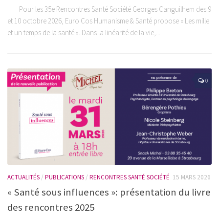
Pour les 35e Rencontres Santé Société Georges Canguilhem des 9
et 10 octobre 2026, Euro Cos Humanisme & Santé propose « Les mille
et un temps de la santé ». Dans la linéarité de la vie,...
0
ACTUALITÉS
/
PUBLICATIONS
/
RENCONTRES SANTÉ SOCIÉTÉ
15 MARS 2026
« Santé sous influences »: présentation du livre
des rencontres 2025