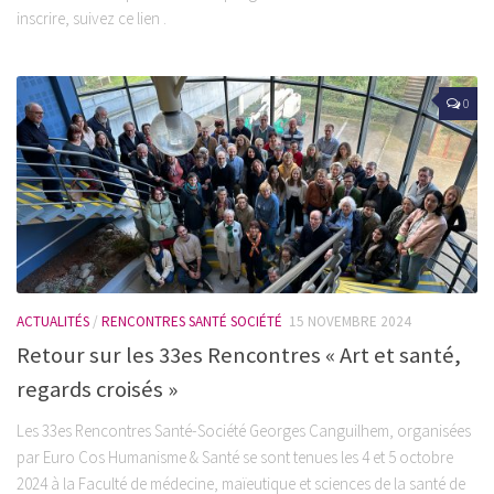
inscrire, suivez ce lien .
0
ACTUALITÉS
/
RENCONTRES SANTÉ SOCIÉTÉ
15 NOVEMBRE 2024
Retour sur les 33es Rencontres « Art et santé,
regards croisés »
Les 33es Rencontres Santé-Société Georges Canguilhem, organisées
par Euro Cos Humanisme & Santé se sont tenues les 4 et 5 octobre
2024 à la Faculté de médecine, maïeutique et sciences de la santé de