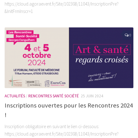
https://cloud.agoraevent.fr/Site/102308/11043/InscriptionPre?
&InitFrmInscr=1
0
ACTUALITÉS
/
RENCONTRES SANTÉ SOCIÉTÉ
25 JUIN 2024
Inscriptions ouvertes pour les Rencontres 2024
!
Inscription obligatoire en suivant le lien ci-dessous:
https://cloud.agoraevent.fr/Site/102308/11043/InscriptionPre?